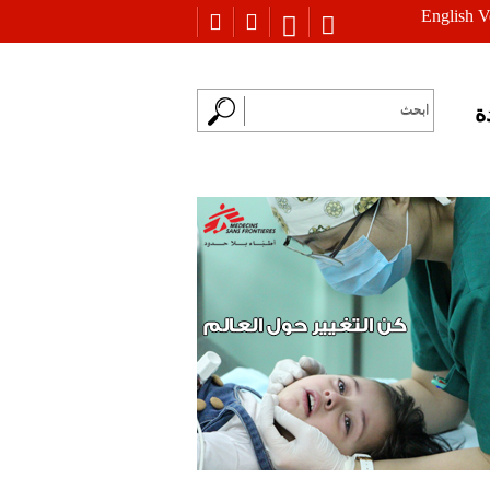
English V
ة