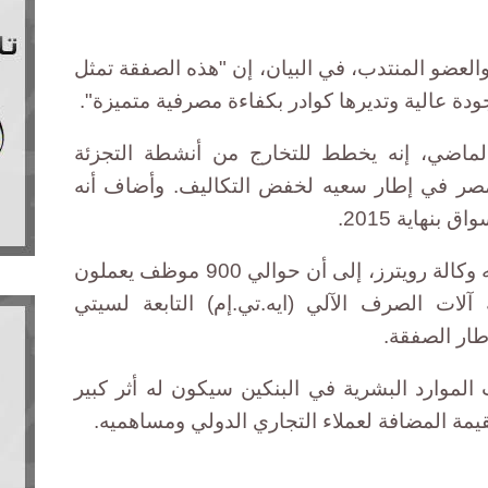
لعضو المنتدب، في البيان، إن "هذه الصفقة تمثل
دة عالية وتديرها كوادر بكفاءة مصرفية متميزة".
لماضي، إنه يخطط للتخارج من أنشطة التجزئة
 من بينها مصر في إطار سعيه لخفض التكاليف. وأضاف أنه
بنهاية 2015.
وأشار سيتي بنك، في بيان آخر نقلته وكالة رويترز، إلى أن حوالي 900 موظف يعملون
آلات الصرف الآلي (ايه.تي.إم) التابعة لسيتي
طار الصفقة.
لموارد البشرية في البنكين سيكون له أثر كبير
قيمة المضافة لعملاء التجاري الدولي ومساهميه.