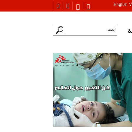
English V
ة