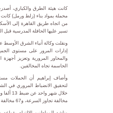
كانت هيئة الطرق والكباري، أصدرت 
محملة بمواد بناء (زلط ورمل) كانت 
من اتجاه طريق القاهرة إلى الأسكن
تسير عليها الحافلة المدرسية قبل الدوران عند الكيلو 48
ونقلت وكالة أنباء الشرق الأوسط ع
إدارات المرور على مستوى الجمه
والمحاور المرورية وتعزيز أجهزة ا
الحاسمة تجاه المخالفين.
وأضاف إبراهيم أن الحملات مستم
لتحقيق الانضباط المروري في الش
مخالفة تجاوز السرعة، و67 مخالفة سير عكس الاتجاه.
وناشد المواطنين الالتزام بقواعد