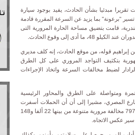
تقريرا مبدئيا بشأن الحادث، يفيد بوجود سيارة
تسير "برعونة" بما يزيد عن السرعة المقررة قادمة
درية، قامت بتضيق مساحة الحارة المرورية التى
، ما أدى إلى وقوع الحادث.
ن إبراهيم قوله، من موقع الحادث، إنه كلف مديري
ورية بتكثيف التواجد المروري على كل الطرق
لرادار لضبط مخالفات السرعة واتخاذ الإجراءات
رة ومتواصلة على الطرق والمحاور الرئيسية
ارع المصري، مشيرا إلى أن أن الحملات أسفرت
خلال شهر واحد عن ضبط 13 ألفا و797 مخالفة مرورية متنوعة من بينها 22 ألفا و148
 وأداب المرور حرصا على سلامتهم وأمنهم وكذلك