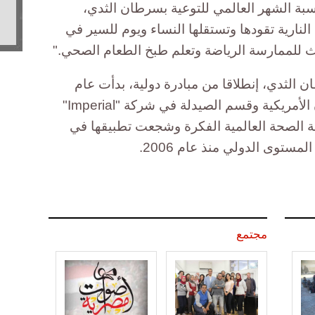
بة الشهر العالمي للتوعية بسرطان الثدي،
لنارية تقودها وتستقلها النساء ويوم للسير في
الث للممارسة الرياضة وتعلم طبخ الطعام الصحي."
 الثدي، إنطلاقا من مبادرة دولية، بدأت عام
1985 كشراكة بين جمعية السرطان الأمريكية وقسم الصيدلة في شركة "Imperial"
ة الصحة العالمية الفكرة وشجعت تطبيقها في
لمستوى الدولي منذ عام 2006.
مجتمع