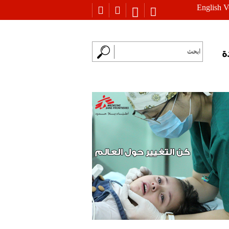
English V
ة