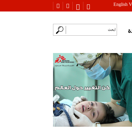
English V
ة