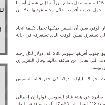
وذكر التقرير، الصادر هذا الشهر، أن 115 سفينة تنقل بضائع من آسيا إلى شمال أوروبا
حول جنوب أفريقيا خلال رحلة عودتها بدلا من
 الوقود يعني أن السفن يمكنها تحمل تكلفة اتخاذ
تالي تستغرق نفس الوقت الذي تستغرقه في حالة
ووفقًا للمؤسسة، فإن استخدام طريق جنوب أفريقيا سيوفر 235 ألف دولار لكل رحلة
لات التي تعاني من ضائقة مالية. وقال التقرير إن
 وبنما.
وقالت الحكومة المصرية إنها انفقت نحو 8 مليارات دولار في حفر قناة السويس
ادرة عن هيئة قناة السويس قولها إن إجمالي
السفن التي تمر عبر القناة ارتفع بنسبة 2% ليصل إلى 17.483 ألف سفينة في العام