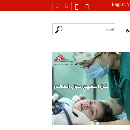
English V
ة