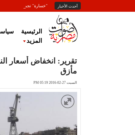
"خسارة" تجمع المعلقين عل
أحدث الأخبار
الرئيسية
سياسة
المزيد
تقرير: انخفاض أسعار ال
مأزق
السبت 27-02-2016 PM 05:19