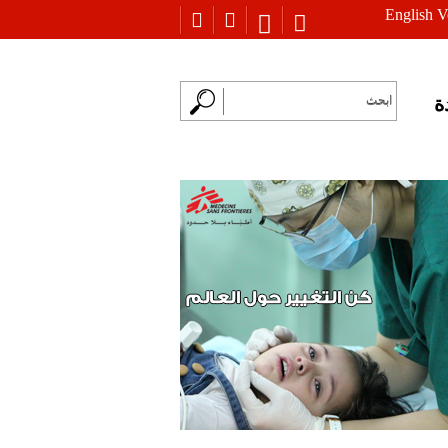
English V
ة