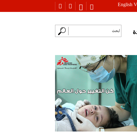
English V
ة