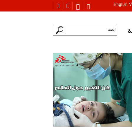
English V
ة