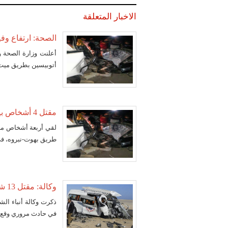
الاخبار المتعلقة
الصحة: ارتفاع وفيات
أعلنت وزارة الصحة و
أتوبيسين بطريق ميت غمر - أج
مقتل 4 أشخاص بينهم طفل في حادث مروري بالدقهلية
لقي أربعة أشخاص من
طريق بهوت-نبروه، في
وكالة: مقتل 13 شخصا في حادث مروري بالمنيا
في حادث مروري وقع 