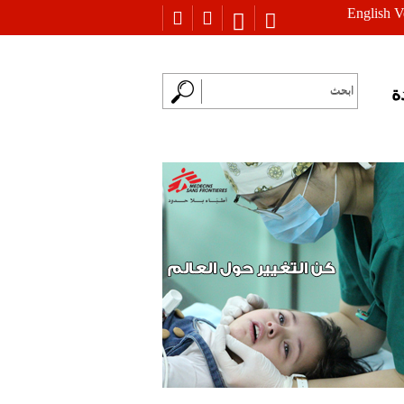
English V
ة