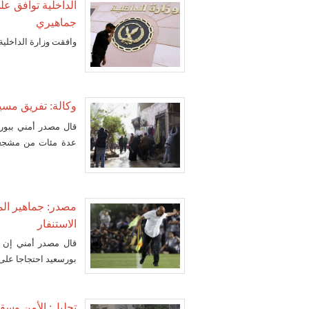
الداخلية توافق عل
جماهيري
وافقت وزارة الداخلية
وكالة: تفريق مسيرة 
قال مصدر أمني ببور
متظاهرا
مصدر: جماهير الم
الاستنفار
قال مصدر أمني إن ج
بورسعيد احتجاجا على
تحليل: الأمن وس