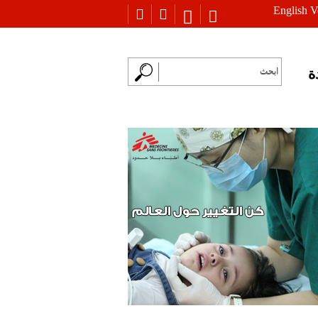
English V
ة