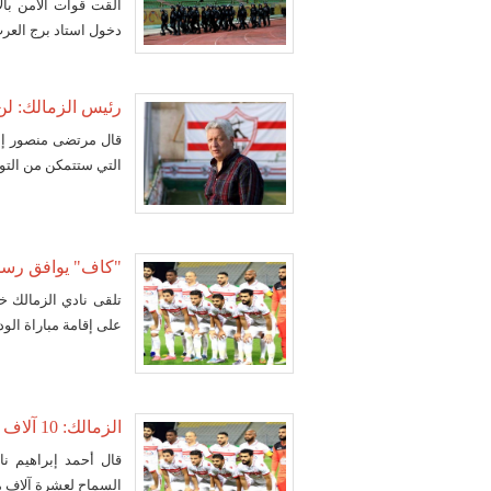
دخول استاد برج العرب
رئيس الزمالك: لن
قال مرتضى منصور إن 
التي ستتمكن من التو
"كاف" يوافق رسميا
تلقى نادي الزمالك خ
على إقامة مباراة الوداد باست
الزمالك: 10 آلاف مشجع يحضرون مباراة الفريق مع الوداد
قال أحمد إبراهيم نا
السماح لعشرة آلاف م