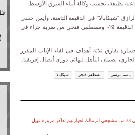
باعية نظيفة، بحسب وكالة أنباء الشرق الأوسط.
رازق "شيكابالا" في الدقيقة الثامنة، وأيمن حفني
في الدقيقة 18، وباسم مرسي في الدقيقة 49، ومصطفى فتحي من ضربة جزاء في
سارة بفارق ثلاثة أهداف في لقاء الإياب المقرر
باسم مرسي
مصطفى فتحي
شيكابالا
مصدر: القبض على 38 من مشجعي الزمالك لحيازتهم تذاكر مزورة قبيل