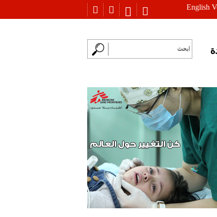
English V
ة