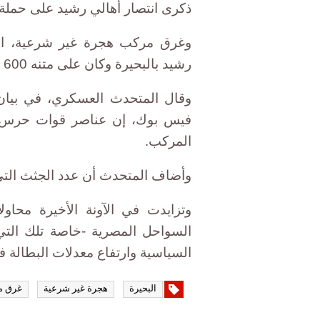
ذكرى انتصار أهالي رشيد على حملة فريز
وغرق مركب هجرة غير شرعية، الأر
رشيد بالبحيرة وكان على متنه 600 مهاجر إلى إيطاليا.
وقال المتحدث العسكري، في بيان
المركب.
وأضاف المتحدث أن عدد الجثث التي تم ان
وتزايدت في الآونة الأخيرة محاو
السواحل المصرية -خاصة تلك الت
السياسية وارتفاع معدلات البطالة ف
البحيرة
هجرة غير شرعية
غرق م