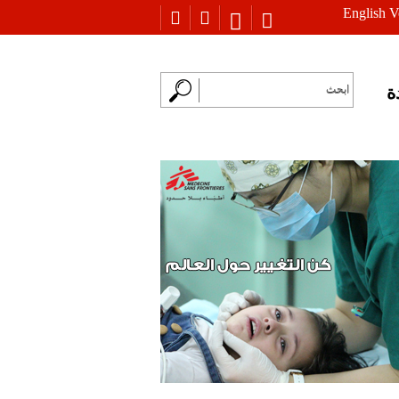
English V
ة