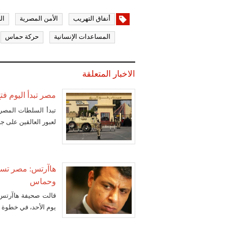
أنفاق التهريب
الأمن المصرية
ال
المساعدات الإنسانية
حركة حماس
الاخبار المتعلقة
مصر تبدأ اليوم فتح معبر رفح لمدة
تبدأ السلطات المصرية
لعبور العالقين على جا
هاآرتس: مصر تس
وحماس
قالت صحيفة هاآرتس ا
يوم الأحد، في خطوة غير عادية للسماح