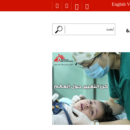
English V
ة