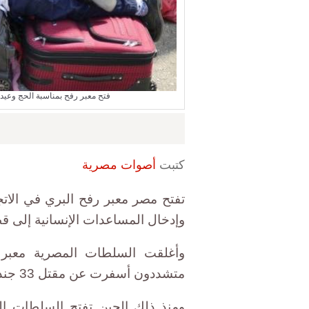
فتح معبر رفح بمناسبة الحج وعيد الأضحى لع
كتبت
أصوات مصرية
تفتح مصر معبر رفح البري في الاتجا
وإدخال المساعدات الإنسانية إلى قطاع غ
متشددون أسفرت عن مقتل 33 جنديا بمنطقة كرم القواديس في شمال سيناء.
ومنذ ذلك الحين تفتح السلطات ا