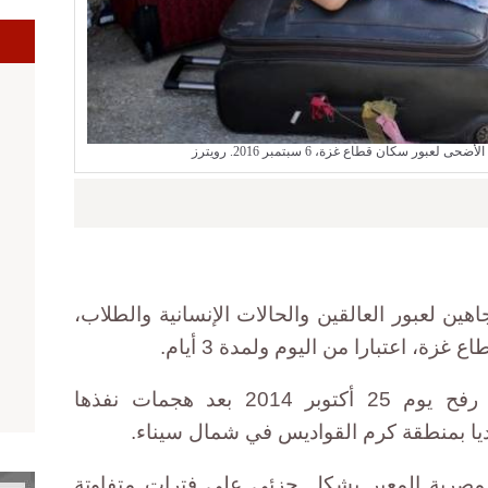
بور سكان قطاع غزة، 6 سبتمبر 2016. رويترز
هين لعبور العالقين والحالات الإنسانية والطلاب،
زة، اعتبارا من اليوم ولمدة 3 أيام.
وأغلقت السلطات المصرية معبر رفح يوم 25 أكتوبر 2014 بعد هجمات نفذها
لمصرية المعبر بشكل جزئي على فترات متفاوتة