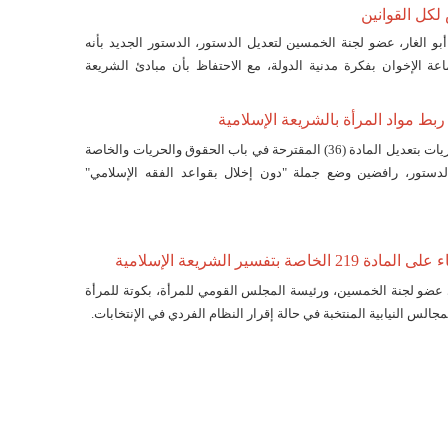
لكل القوانين
و الغار، عضو لجنة الخمسين لتعديل الدستور، الدستور الجديد بأنه
ة الإخوان بفكرة مدنية الدولة، مع الاحتفاظ بأن مبادئ الشريعة
ي عمل كل القوانين، بالإضافة إلى تأكيده على الحقوق الاقتصادية،
ط مواد المرأة بالشريعة الإسلامية
طالبت حقوقيات مصريات بتعديل المادة (36) المقترحة في باب الحقوق والحريات والخاصة
دستور، رافضين وضع جملة "دون إخلال بقواعد الفقه الإسلامي"
اطة التي تطيح بحقوق النساء.
خاصة بتفسير الشريعة الإسلامية
عضو لجنة الخمسين، ورئيسة المجلس القومي للمرأة، بكوتة للمرأة