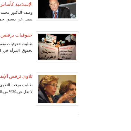
الإسلامية كأساس 
وصف الدكتور محمد أب
يتميز عن دستور جماع
الإسلامية هي أساس ف
على حد قوله.
حقوقيات يرفضن رب
بحقوق المرأة في ال
ووصفوها بالجمل المط
تلاوي ترفض الإبقاء على المادة 219 ال
طالبت مرفت التلاوي 
لا تقل عن 30% من المجالس النيابية المنتخبة في حالة إقرار النظام الفردي في اﻹنتخابات.