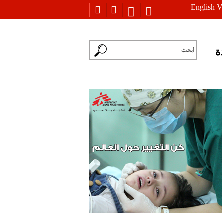
English V
ة