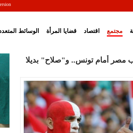
ersion
ى خبر إغلاق أصوات مصرية
مجتمع
اقتصاد
قضايا المرأة
الوسائط المتعدد
 مصر أمام تونس.. و"صلاح" بديلا