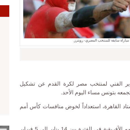
اراة سابقة للمنتخب المصري- رويترز.
مدير الفني لمنتخب مصر لكرة القدم عن تشكيل
تجمعه بتونس مساء اليوم الأحد.
اد القاهرة، استعداداً لخوض منافسات كأس أمم
وتستضيف الجابون بطولة كأس الأمم الأفريقية في الفترة بين 14 يناير إلى 5 فبراير