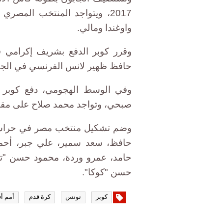
2017، ويتواجد المنتخب المصري
واوغندا ومالي.
وقرر كوبر الدفع بشريف إكرامي 
حافظ ظهير لانس الفرنسي في الجان
وفي الوسط الهجومي، دفع كوبر ب
صبحي، وتواجد محمد صلاح على مقاعد
وضم تشكيل منتخب مصر في حراسة
حافظ، سعد سمير، علي جبر، أح
حامد، عمرو وردة، محمود حسن "ت
حسن "كوكا".
كوبر
تونس
كرة قدم
أمم أف