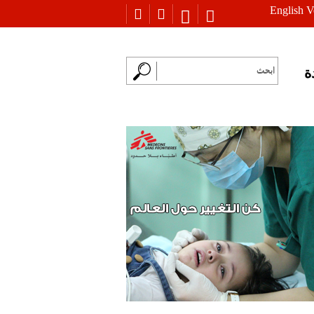
English V
ة