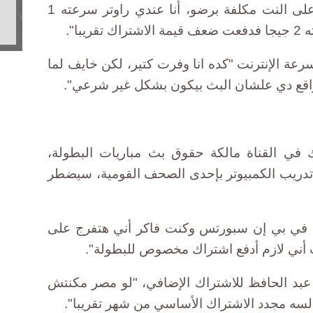
ويضيف طالب الطب أن "الفرجة على النت مكلفة برضو، أنا عندي راوتر سرعته 1
با".
بل زيادة سرعة الإنترنت "كده انا وفرت كتير، لكن خايف لما
مواقع دي علشان البث بيكون بشكل غير شرعي".
في القناة مالكة حقوق بث مباريات البطولة،
تدريب الكمبيوتر بإحدى الصحف القومية، سيضطر
ك في بي إن سبورتس وكنت فاكر أني هتفرج على
 أني لازم أدفع اشتراك مخصوص للبطولة".
بد الحافظ للاشتراك الإضافي، "لو مصر مكنتش
سه مجدد الاشتراك الأساسي من شهر تقريبا".