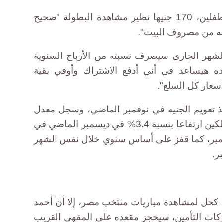
سيدفع عبد الحافظ، متزوج ولديه طفلين، 170 جنيها نظير مشاهدة البطولة "صحيح
ه من مصروف البيت".
لشهر الجاري سيصرف نسبته من الأرباح السنوية
ه هيساعد في أني أدفع الاشتراك وأوفي بقية
أسعار كل السلع".
ذ تعويم الجنيه في نوفمبر الماضي، وسجل معدل
التضخم الشهري في أسعار المستهلكين ارتفاعا بنسبة 3.4% في ديسمبر الماضي في
فمبر، كما قفز على أساس سنوي خلال نفس الشهر
 كحل لمشاهدة مباريات منتخب مصر، إلا أن أحمد
ت التأمين، سيحجز مقعده على المقهى القريب