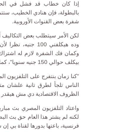
إذا كان خطاب قد فشل في الحصول
بالبطولة، فإن هنادي الخطيب، ستتم
شفرة بعض القنوات الأوروبية.
لكن الأمر سيتطلب بعض التكاليف أي
وده هيكلفني 100 جن
وكمان فك الشفرة لازم له اشتراك 
بيكلف حوالي 150 جنيه سنويا"، كما تقول هنادي.
"كنا زمان بنتفرج على التلفزيون ا
الناس تلجأ لطرق تانية علشان م
الظروف الاقتصادية دي مش هيقدر عل
واعتاد التلفزيون المصري بث مباريا
لكنه لم يشتر هذا العام حق بث ال
فرنسية، باعتها بدورها لقناة بي إن