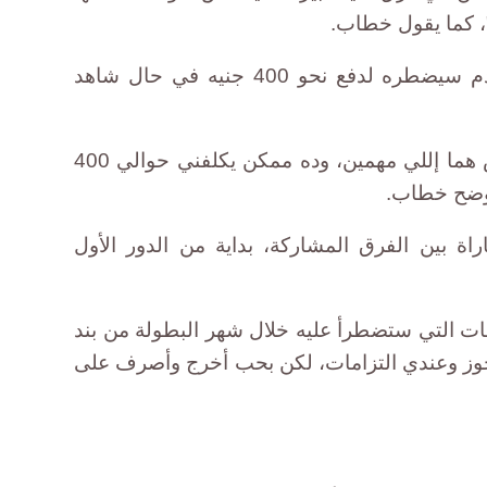
، كما يقول خطاب.
شغف مسؤول المبيعات بكرة القدم سيضطره لدفع نحو 400 جنيه في حال شاهد
"يعني هتفرج على حوالي 25 ماتش هما إللي مهمين، وده ممكن يكلفني حوالي 400
يوضح خطاب.
 بطولة أمم أفريقيا 32 مباراة بين الفرق المشاركة، بداية من الدور الأول
 التي ستضطرأ عليه خلال شهر البطولة من بند
جوز وعندي التزامات، لكن بحب أخرج وأصرف على