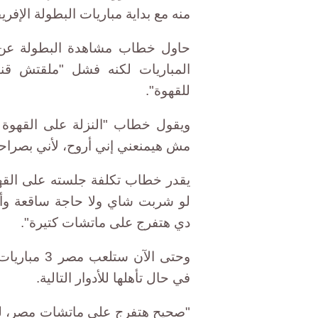
منه مع بداية مباريات البطولة الإفريق
حاول خطاب مشاهدة البطولة عن ط
المباريات لكنه فشل "ملقتش قن
للقهوة".
ويقول خطاب "النزلة على القهوة
مش هيمنعني إني أروح، لأني بصراح
لو شربت شاي ولا حاجة ساقعة وأنا
دي هتفرج على ماتشات كتيرة".
وحتى الآن س
في حال تأهلها للأدوار التالية.
"صحيح هتفرج على ماتشات مصر، لكن