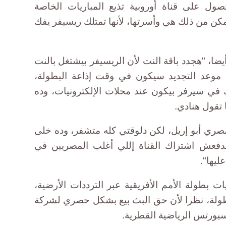
 على قناة أوروبية تذيع المباريات الخاصة
كن من ذلك هي وأسرتها، لأنها تمتلك ريسيفر يفك
ضا، "هجدد باقة النت لأن الريسيفر بيشتغل بالنت
يه، نظرا لأن موعد التجديد سيكون في وقت إذاعة البطولة،
في سيرفر بيكون عند محلات الإلكترونيات، وده
لمصري أبو إريل، لكن دلوقتي كله متشفر، وده خلى
تدفعش اشتراك القناة إللي أغلب المصريين في
يها".
ت بطولة الأمم الأفريقية عبر الترددات الأرضية،
بطولة، نظرا لأن حق البث بيع بشكل حصري لشركة
 سبورتس الرياضية القطرية.