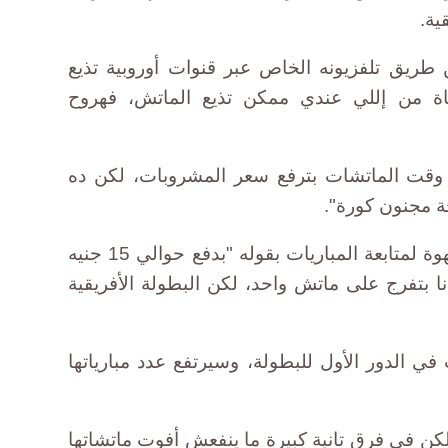
ية.
ريق تلفزيونه الخاص عبر قنوات أوروبية تذيع
اة من إللي عندي ممكن تذيع الماتش، فهروح
 وقت الماتشات بترفع سعر المشروبات، لكن ده
ة مجنون كورة".
يقدر خطاب تكلفة جلسته على القهوة لمتابعة المباريات بقوله "بدفع حوالي 15 جنيه
 بتفرج على ماتش واحد، لكن البطولة الأفريقية
تلعب مصر 3 مباريات في الدور الأول للبطولة، وسيرتفع عدد مبارياتها
 في فرق تانية كبيرة ما ينفعش أفوت ماتشاتها