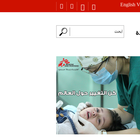
English V
ة