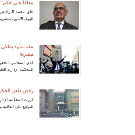
معلقا على حكم "ت
علق محمد البرادعي، 
اليوم، الاثنين، بمصري
عقب تأييد بطلان ا
مصرية
قدم المحامي الحقوق
المحكمة الإدارية العل
رفض طعن الحكومة 
قررت المحكمة الإداري
التوقيع على اتفاقية ت