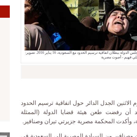
نشطاء يهتفون "تيران وصنافير مصرية" عقب حكم مجلس الدولة ببطلان اتفاقية ترسيم الحدود مع السعودية، 16 يناير 2016. تصوير:
لي فهيم - أصوت مصرية
 الاثنين الجدل الدائر حول اتفاقية ترسيم الحدود
د أن رفضت طعن هيئة قضايا الدولة (الممثلة
ة، وأكدت المحكمة مصرية جزيرتي تيران وصنافير.
ن وصنافير من السيادة المصرية إلى السعودية في