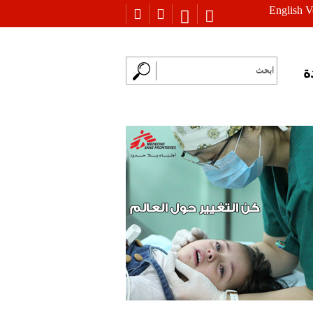
English V
ة