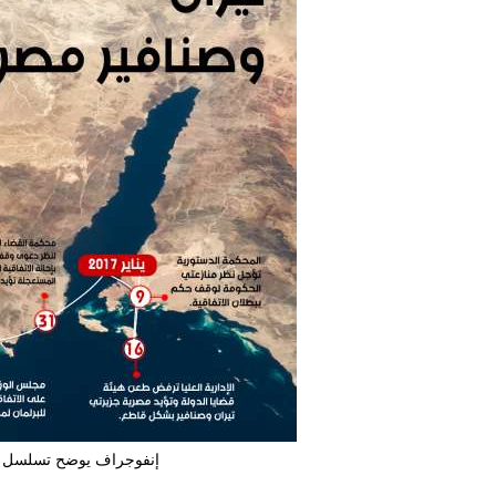
إنفوجراف يوضح تسلسل قض