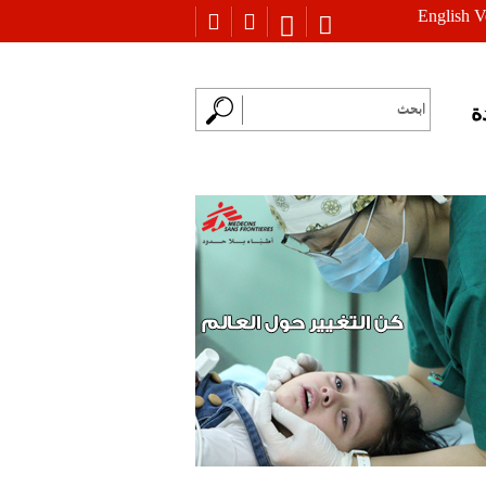
English V
ة