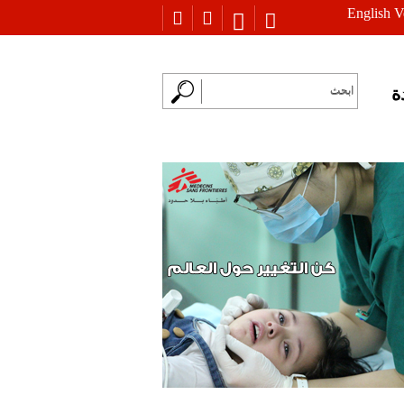
English V
ة