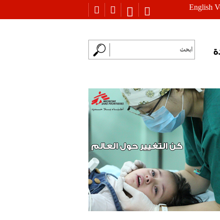
English V
ة