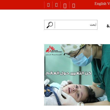
English V
ة