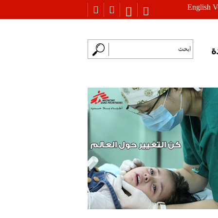
English V
ة