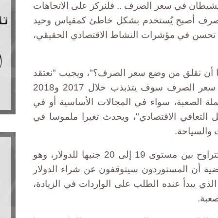
الشيطان في سعر الصرف .. فلنركز على الاتجاهات
 الصرف أصبح يُستخدم بشكل خاطئ كمقياس وحيد
د تحسن في مؤشرات النشاط الاقتصادي الحقيقي،
نا أن نقلق من وضع سعر الصرف؟"، ويجيب "نعتقد
أن الأسوأ قد مر على الأرجح وأن سعر الصرف سوف يتذبذب خلال 2017 و2018
لة الصعبة، سواء في المجالات الأساسية أو في
ل التعافي الاقتصادي"، ويحدث تغيرا ملموسا في
 والسياحة.
ووضع التقرير حدودا لهذا التذبذب تتراوح بين مستوى 19 إلى 20 جنيها للدولار، وهو
ضية أن المستوردون سيتوقفون عن شراء الدولار
ن حدود 15 إلى 16 جنيها الذي يبدأ عنده الطلب على الواردات في الزيادة،
صعبة.