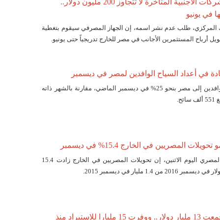
مسؤول: أرباح الشركات الأجنبية المتأخرة لا تتجاوز 200 مليون دولار..
ها في يونيو
 المركزي، طلب عدم نشر اسمه، إن الجهاز المصرفي سيقوم بتغطية
ويل أرباح المستثمرين الأجانب في مصر للخارج تدريجياً حتى يونيو.
ارتفع عدد السياح الوافدين إلى مصر بنحو 25% في ديسمبر الماضي، مقارنة بالشهر ذاته
ئح.
يلات المصريين في الخارج 15.4% في ديسمبر
قال البنك المركزي المصري اليوم الاثنين، إن تحويلات المصريين في الخارج زادت 15.4
مسؤول: البنوك جمعت 13 مليار دولار.. ووفرت 15 مليارا للاستيراد منذ