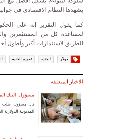
سلوكه ليتواءم بشكل أفضل مع التذ
يشهدها النظام الاقتصادي في جوانب
كما يقول التقرير إنه على الحك
لمساعدة كل من المستثمرين والم
الطريق لاستثمارات أكبر وأطول أجلا،
دولار
الجنيه
تعويم الجنيه
ال
الاخبار المتعلقة
مسؤول: البنك المركزي انت
قال مسؤول، طلب عد
المديونية الدولارية الناتجة 