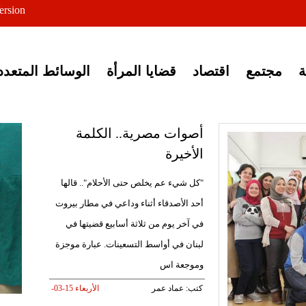
ersion
ى خبر إغلاق أصوات مصرية
مجتمع
اقتصاد
قضايا المرأة
الوسائط المتعدد
أصوات مصرية.. الكلمة
الأخيرة
"كل شيء عم يخلص حتى الأحلام".. قالها
أحد الأصدقاء أثناء وداعي في مطار بيروت
في آخر يوم من ثلاثة أسابيع قضيتها في
لبنان في أواسط التسعينات. عبارة موجزة
وموجعة اس
كتب: عماد عمر
الأربعاء 15-03-
2017 PM 05:59