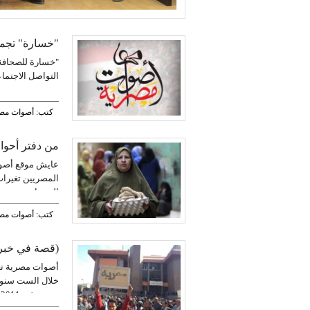
"خسارة" تجمع
"خسارة للصحافة
التواصل الاجتما
كتب: أصوات مص
من دفتر أحوا
عايش موقع أصوات
المصريين تغيرات
السنوات.
كتب: أصوات مص
(قصة في خبر
أصوات مصرية تع
خلال الست سنوا
رويترز في 2011