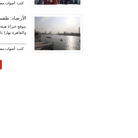
كتب: أصوات مص
الأرصاد: طقس 
يتوقع خبراء هيئ
والقاهرة نهارا ب
كتب: أصوات مص