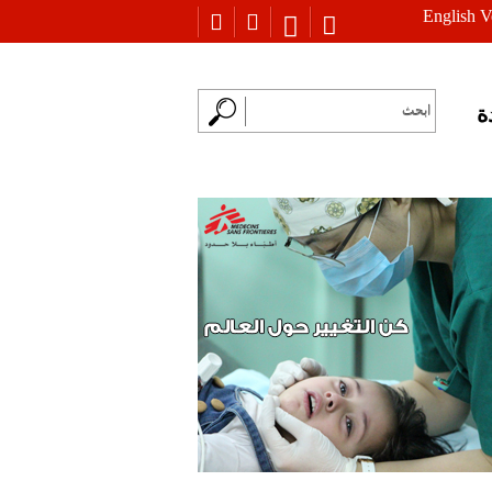
English V
ة