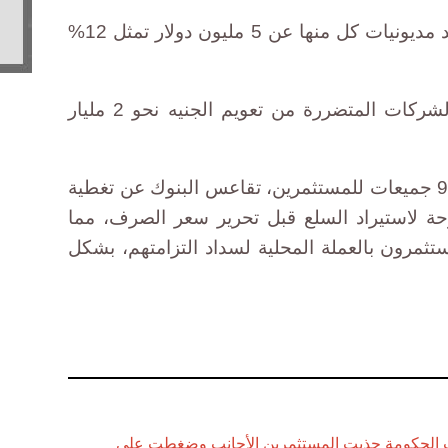
وقال خميس إن الشركات التي تزيد مديونيات كل منها عن 5 مليون دولار تمثل 12%
وتبلغ القيمة الإجمالية لمديونيات الشركات المتضررة من تعويم الجنيه نحو 2 مليار
وفي نهاية ديسمبر الماضي انتقدت 9 جميعات للمستثمرين، تقاعس البنوك عن تغطية
وحة لاستيراد السلع قبل تحرير سعر الصرف، مما
ستثمرون بالعملة المحلية لسداد التزامتهم، بشكل
ت الحكومة جذبت المستثمرين الأجانب وضغطت على