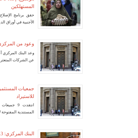
المستهلكين
حقق برنامج الإصلاح
الأجنبية في أوراق الد
وعود من المركزي 
وعد البنك المركزي أ
عن الشركات المتعثرة 
جمعيات المستثمري
للاستيراد
انتقدت 9 ج
المستندية المفتوحة ل
البنك المركزي: 12.3 مليار دولار حصيلة البنوك منذ التعويم