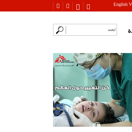
English V
ة